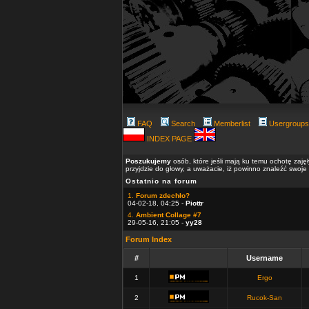
FAQ
Search
Memberlist
Usergroups
INDEX PAGE
Poszukujemy
osób, które jeśli mają ku temu ochotę zaję
przyjdzie do głowy, a uważacie, iż powinno znaleźć swoje
Ostatnio na forum
1.
Forum zdechło?
04-02-18, 04:25 -
Piottr
4.
Ambient Collage #7
29-05-16, 21:05 -
yy28
Forum Index
#
Username
1
Ergo
2
Rucok-San