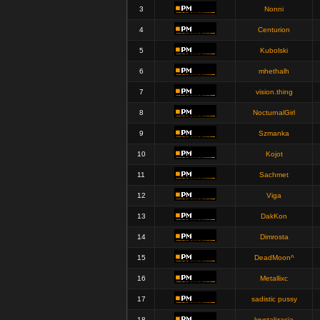
3
Nonni
4
Centurion
5
Kubolski
6
mhethalh
7
vision.thing
8
NocturnalGirl
9
Szmanka
10
Kojot
11
Sachmet
12
Viga
13
DakKon
14
Dimrosta
15
DeadMoon^
16
Metallixc
17
sadistic pussy
18
krystalizacja