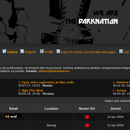
Gallery
Register
Profile
Log in to check your private messages
Log 
ły się publicystyką, recenzjami płyt muzycznych, korektą stylistyczną tekstów, redagowaniem biog
 miejsce na portalu.
kontakt:
admin@darknation.eu
2.
Cytat, który najbardziej do Was trafił...
3.
Ambient 
25-07-17, 14:52 -
Rambo
30-11-16, 02
5.
Mgla (The Mist)
6.
Achaja
04-05-16, 15:00 -
Vexatus
04-05-16, 1
Select sort metho
Email
Location
Numer GG
Joined
11 Apr 2004
Danzig
11 Apr 2004