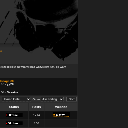
in
rafii zespołów, newsami oraz wszystkim tym, co wam
Collage #8
:06 -
yy28
4:54 -
Vexatus
d:
Order
Status
Posts
Website
1714
150