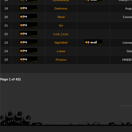
19
Darkness
Augu
20
Nimril
Czest
21
Grr
22
Lord_Licze
23
NightWolf
Litzma
24
Lukas
Gda
25
Phobos
HINDE
Page
1
of
431
Powered b