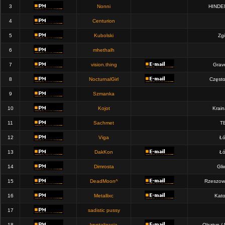
3
Nonni
HINDE
4
Centurion
5
Kubolski
Zgi
6
mhethalh
7
vision.thing
Grav
8
NocturnalGirl
Częst
9
Szmanka
10
Kojot
Krain
11
Sachmet
T
12
Viga
Łó
13
DakKon
Łó
14
Dimrosta
Gli
15
DeadMoon^
Rzeszow
16
Metallixc
Kato
17
sadistic pussy
18
krystalizacja
Olsztyn /