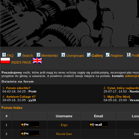
FAQ
Search
Memberlist
Usergroups
Gallery
Register
Profi
INDEX PAGE
Poszukujemy
osób, które jeśli mają ku temu ochotę zajęły się publicystyką, recenzjami płyt m
przyjdzie do głowy, a uważacie, iż powinno znaleźć swoje miejsce na portalu.
kontakt:
admin@d
Ostatnio na forum
1.
Forum zdechło?
2.
Cytat, który najbardzi
04-02-18, 04:25 -
Piottr
25-07-17, 14:52 -
Ramb
4.
Ambient Collage #7
5.
Mgla (The Mist)
29-05-16, 21:05 -
yy28
04-05-16, 15:00 -
Vexat
Forum Index
#
Username
Email
Loca
1
Ergo
2
Rucok-San
Dan