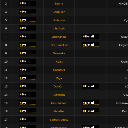
3
Nonni
HINDE
4
Centurion
5
Kubolski
Zgi
6
mhethalh
7
vision.thing
Grav
8
NocturnalGirl
Częst
9
Szmanka
10
Kojot
Krain
11
Sachmet
T
12
Viga
Łó
13
DakKon
Łó
14
Dimrosta
Gli
15
DeadMoon^
Rzeszow
16
Metallixc
Kato
17
sadistic pussy
18
krystalizacja
Olsztyn /