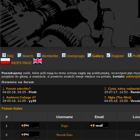
FAQ
Search
Memberlist
Usergroups
Gallery
Register
Profi
INDEX PAGE
Poszukujemy
osób, które jeśli mają ku temu ochotę zajęły się publicystyką, recenzjami płyt m
przyjdzie do głowy, a uważacie, iż powinno znaleźć swoje miejsce na portalu.
kontakt:
admin@d
Ostatnio na forum
1.
Forum zdechło?
2.
Cytat, który najbardzi
04-02-18, 04:25 -
Piottr
25-07-17, 14:52 -
Ramb
4.
Ambient Collage #7
5.
Mgla (The Mist)
29-05-16, 21:05 -
yy28
04-05-16, 15:00 -
Vexat
Forum Index
#
Username
Email
Loca
1
Ergo
2
Rucok-San
Dan