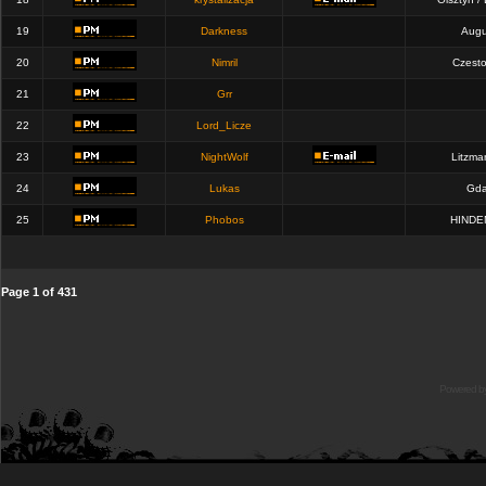
19
Darkness
Augu
20
Nimril
Czest
21
Grr
22
Lord_Licze
23
NightWolf
Litzma
24
Lukas
Gda
25
Phobos
HINDE
Page
1
of
431
Powered b