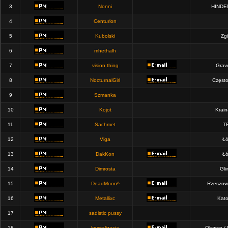
3
Nonni
HINDE
4
Centurion
5
Kubolski
Zgi
6
mhethalh
7
vision.thing
Grav
8
NocturnalGirl
Częst
9
Szmanka
10
Kojot
Krain
11
Sachmet
T
12
Viga
Łó
13
DakKon
Łó
14
Dimrosta
Gli
15
DeadMoon^
Rzeszow
16
Metallixc
Kato
17
sadistic pussy
18
krystalizacja
Olsztyn /