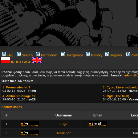
FAQ
Search
Memberlist
Usergroups
Gallery
Register
Profi
INDEX PAGE
Poszukujemy
osób, które jeśli mają ku temu ochotę zajęły się publicystyką, recenzjami płyt m
przyjdzie do głowy, a uważacie, iż powinno znaleźć swoje miejsce na portalu.
kontakt:
admin@d
Ostatnio na forum
1.
Forum zdechło?
2.
Cytat, który najbardzi
04-02-18, 04:25 -
Piottr
25-07-17, 14:52 -
Ramb
4.
Ambient Collage #7
5.
Mgla (The Mist)
29-05-16, 21:05 -
yy28
04-05-16, 15:00 -
Vexat
Forum Index
#
Username
Email
Loca
1
Ergo
2
Rucok-San
Dan