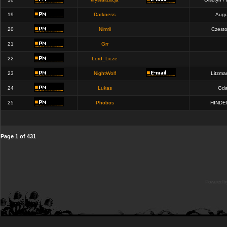
19
Darkness
Augu
20
Nimril
Czest
21
Grr
22
Lord_Licze
23
NightWolf
Litzma
24
Lukas
Gda
25
Phobos
HINDE
Page
1
of
431
Powered b