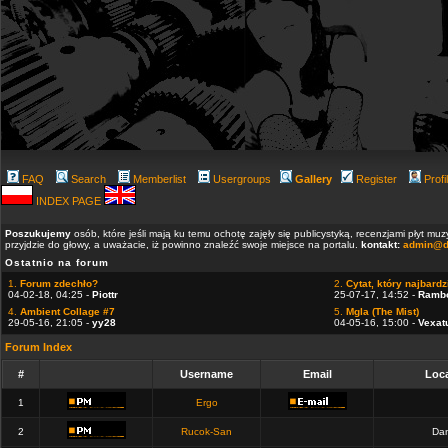
FAQ
Search
Memberlist
Usergroups
Gallery
Register
Profi
INDEX PAGE
Poszukujemy
osób, które jeśli mają ku temu ochotę zajęły się publicystyką, recenzjami płyt m
przyjdzie do głowy, a uważacie, iż powinno znaleźć swoje miejsce na portalu.
kontakt:
admin@d
Ostatnio na forum
1.
Forum zdechło?
2.
Cytat, który najbardzi
04-02-18, 04:25 -
Piottr
25-07-17, 14:52 -
Ramb
4.
Ambient Collage #7
5.
Mgla (The Mist)
29-05-16, 21:05 -
yy28
04-05-16, 15:00 -
Vexat
Forum Index
#
Username
Email
Loca
1
Ergo
2
Rucok-San
Dan