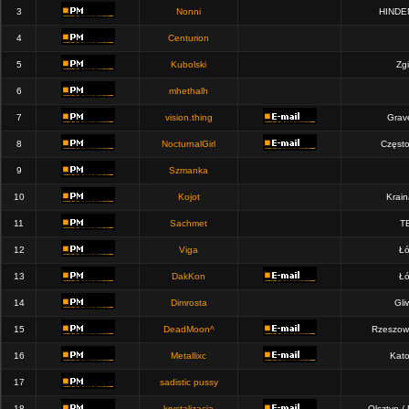
3
Nonni
HINDE
4
Centurion
5
Kubolski
Zgi
6
mhethalh
7
vision.thing
Grav
8
NocturnalGirl
Częst
9
Szmanka
10
Kojot
Krain
11
Sachmet
T
12
Viga
Łó
13
DakKon
Łó
14
Dimrosta
Gli
15
DeadMoon^
Rzeszow
16
Metallixc
Kato
17
sadistic pussy
18
krystalizacja
Olsztyn /