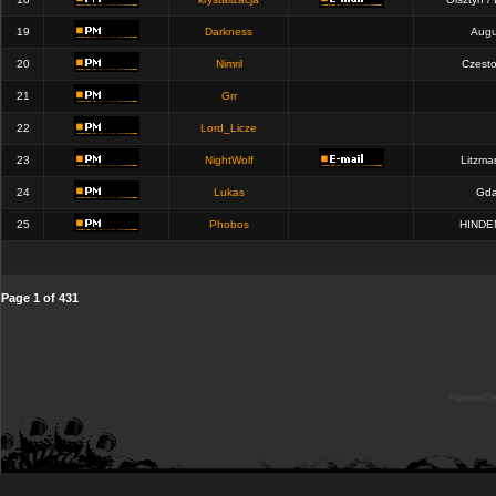
19
Darkness
Augu
20
Nimril
Czest
21
Grr
22
Lord_Licze
23
NightWolf
Litzma
24
Lukas
Gda
25
Phobos
HINDE
Page
1
of
431
Powered b