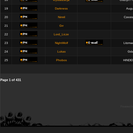
19
Darkness
Augu
20
Nimril
Czest
21
Grr
22
Lord_Licze
23
NightWolf
Litzma
24
Lukas
Gda
25
Phobos
HINDE
Page
1
of
431
Powered b