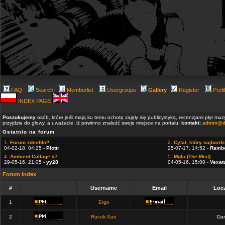
FAQ
Search
Memberlist
Usergroups
Gallery
Register
Profi
INDEX PAGE
Poszukujemy
osób, które jeśli mają ku temu ochotę zajęły się publicystyką, recenzjami płyt m
przyjdzie do głowy, a uważacie, iż powinno znaleźć swoje miejsce na portalu.
kontakt:
admin@d
Ostatnio na forum
1.
Forum zdechło?
2.
Cytat, który najbardzi
04-02-18, 04:25 -
Piottr
25-07-17, 14:52 -
Ramb
4.
Ambient Collage #7
5.
Mgla (The Mist)
29-05-16, 21:05 -
yy28
04-05-16, 15:00 -
Vexat
Forum Index
#
Username
Email
Loca
1
Ergo
2
Rucok-San
Dan