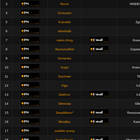
3
Nonni
HINDE
4
Centurion
5
Kubolski
Zgi
6
mhethalh
7
vision.thing
Grav
8
NocturnalGirl
Częst
9
Szmanka
10
Kojot
Krain
11
Sachmet
T
12
Viga
Łó
13
DakKon
Łó
14
Dimrosta
Gli
15
DeadMoon^
Rzeszow
16
Metallixc
Kato
17
sadistic pussy
18
krystalizacja
Olsztyn /