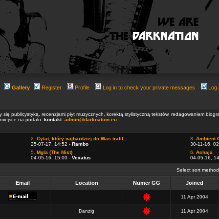
Gallery
Register
Profile
Log in to check your private messages
Log 
ły się publicystyką, recenzjami płyt muzycznych, korektą stylistyczną tekstów, redagowaniem biog
 miejsce na portalu.
kontakt:
admin@darknation.eu
2.
Cytat, który najbardziej do Was trafił...
3.
Ambient 
25-07-17, 14:52 -
Rambo
30-11-16, 02
5.
Mgla (The Mist)
6.
Achaja
04-05-16, 15:00 -
Vexatus
04-05-16, 1
Select sort metho
Email
Location
Numer GG
Joined
11 Apr 2004
Danzig
11 Apr 2004