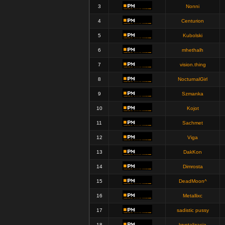
3
Nonni
4
Centurion
5
Kubolski
6
mhethalh
7
vision.thing
8
NocturnalGirl
9
Szmanka
10
Kojot
11
Sachmet
12
Viga
13
DakKon
14
Dimrosta
15
DeadMoon^
16
Metallixc
17
sadistic pussy
18
krystalizacja