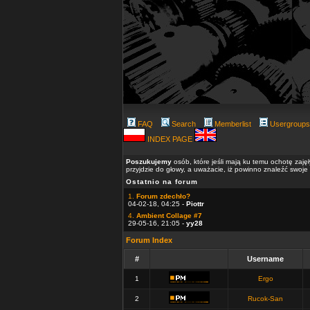
FAQ
Search
Memberlist
Usergroups
INDEX PAGE
Poszukujemy
osób, które jeśli mają ku temu ochotę zaję
przyjdzie do głowy, a uważacie, iż powinno znaleźć swoje
Ostatnio na forum
1.
Forum zdechło?
04-02-18, 04:25 -
Piottr
4.
Ambient Collage #7
29-05-16, 21:05 -
yy28
Forum Index
#
Username
1
Ergo
2
Rucok-San