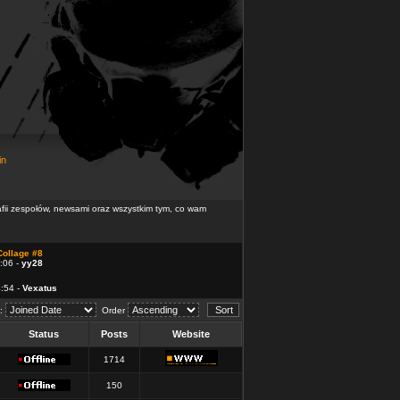
in
rafii zespołów, newsami oraz wszystkim tym, co wam
Collage #8
:06 -
yy28
4:54 -
Vexatus
d:
Order
Status
Posts
Website
1714
150