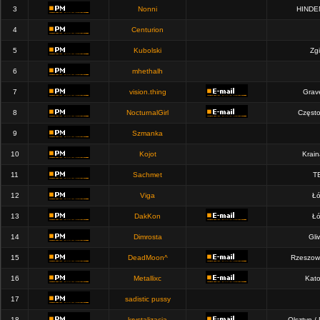
3
Nonni
HINDE
4
Centurion
5
Kubolski
Zgi
6
mhethalh
7
vision.thing
Grav
8
NocturnalGirl
Częst
9
Szmanka
10
Kojot
Krain
11
Sachmet
T
12
Viga
Łó
13
DakKon
Łó
14
Dimrosta
Gli
15
DeadMoon^
Rzeszow
16
Metallixc
Kato
17
sadistic pussy
18
krystalizacja
Olsztyn /