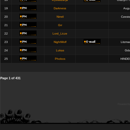
19
Darkness
Augu
20
Nimril
Czest
21
Grr
22
Lord_Licze
23
NightWolf
Litzma
24
Lukas
Gda
25
Phobos
HINDE
Page
1
of
431
Powered b