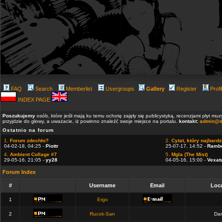
FAQ
Search
Memberlist
Usergroups
Gallery
Register
Profi
INDEX PAGE
Poszukujemy
osób, które jeśli mają ku temu ochotę zajęły się publicystyką, recenzjami płyt m
przyjdzie do głowy, a uważacie, iż powinno znaleźć swoje miejsce na portalu.
kontakt:
admin@d
Ostatnio na forum
1.
Forum zdechło?
2.
Cytat, który najbardzi
04-02-18, 04:25 -
Piottr
25-07-17, 14:52 -
Ramb
4.
Ambient Collage #7
5.
Mgla (The Mist)
29-05-16, 21:05 -
yy28
04-05-16, 15:00 -
Vexat
Forum Index
#
Username
Email
Loca
1
Ergo
2
Rucok-San
Dan