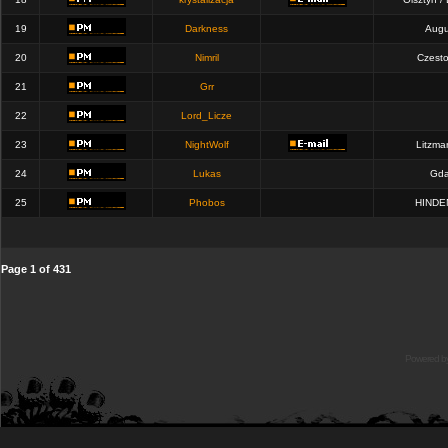
19
Darkness
Augu
20
Nimril
Czest
21
Grr
22
Lord_Licze
23
NightWolf
Litzma
24
Lukas
Gda
25
Phobos
HINDE
Page
1
of
431
Powered b