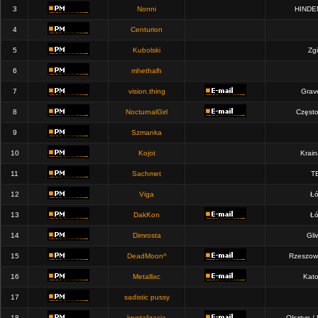
3
Nonni
HINDE
4
Centurion
5
Kubolski
Zgi
6
mhethalh
7
vision.thing
Grav
8
NocturnalGirl
Częst
9
Szmanka
10
Kojot
Krain
11
Sachmet
T
12
Viga
Łó
13
DakKon
Łó
14
Dimrosta
Gli
15
DeadMoon^
Rzeszow
16
Metallixc
Kato
17
sadistic pussy
18
krystalizacja
Olsztyn /