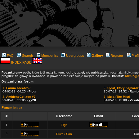
FAQ
Search
Memberlist
Usergroups
Gallery
Register
Profi
INDEX PAGE
Poszukujemy
osób, które jeśli mają ku temu ochotę zajęły się publicystyką, recenzjami płyt m
przyjdzie do głowy, a uważacie, iż powinno znaleźć swoje miejsce na portalu.
kontakt:
admin@d
Ostatnio na forum
1.
Forum zdechło?
2.
Cytat, który najbardzi
04-02-18, 04:25 -
Piottr
25-07-17, 14:52 -
Ramb
4.
Ambient Collage #7
5.
Mgla (The Mist)
29-05-16, 21:05 -
yy28
04-05-16, 15:00 -
Vexat
Forum Index
#
Username
Email
Loca
1
Ergo
2
Rucok-San
Dan