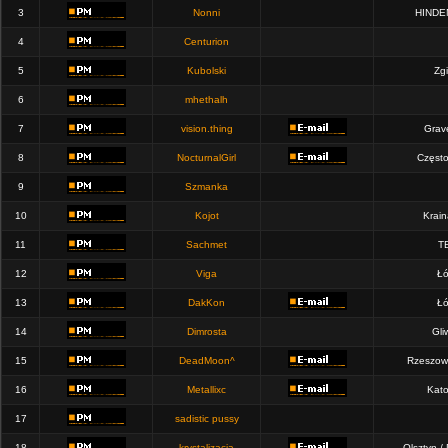
3
Nonni
HINDE
4
Centurion
5
Kubolski
Zgi
6
mhethalh
7
vision.thing
Grav
8
NocturnalGirl
Częst
9
Szmanka
10
Kojot
Krain
11
Sachmet
T
12
Viga
Łó
13
DakKon
Łó
14
Dimrosta
Gli
15
DeadMoon^
Rzeszow
16
Metallixc
Kato
17
sadistic pussy
18
krystalizacja
Olsztyn /