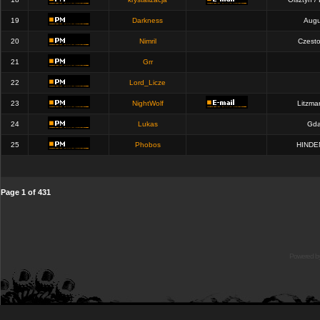
19
Darkness
Augu
20
Nimril
Czest
21
Grr
22
Lord_Licze
23
NightWolf
Litzma
24
Lukas
Gda
25
Phobos
HINDE
Page
1
of
431
Powered b