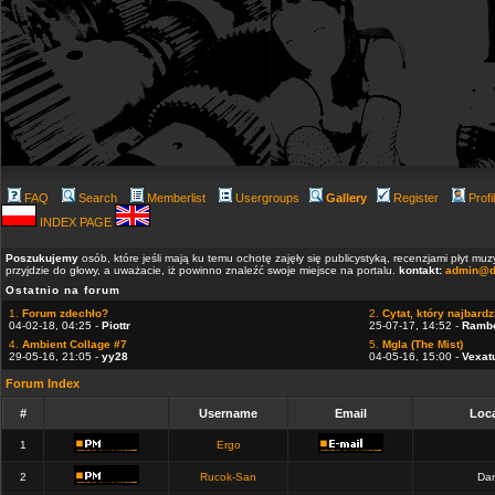
FAQ
Search
Memberlist
Usergroups
Gallery
Register
Profi
INDEX PAGE
Poszukujemy
osób, które jeśli mają ku temu ochotę zajęły się publicystyką, recenzjami płyt m
przyjdzie do głowy, a uważacie, iż powinno znaleźć swoje miejsce na portalu.
kontakt:
admin@d
Ostatnio na forum
1.
Forum zdechło?
2.
Cytat, który najbardzi
04-02-18, 04:25 -
Piottr
25-07-17, 14:52 -
Ramb
4.
Ambient Collage #7
5.
Mgla (The Mist)
29-05-16, 21:05 -
yy28
04-05-16, 15:00 -
Vexat
Forum Index
#
Username
Email
Loca
1
Ergo
2
Rucok-San
Dan