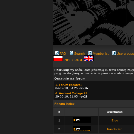
FAQ
Search
Memberlist
Usergroups
INDEX PAGE
Poszukujemy
osób, które jeśli mają ku temu ochotę zaję
przyjdzie do głowy, a uważacie, iż powinno znaleźć swoje
Ostatnio na forum
1.
Forum zdechło?
04-02-18, 04:25 -
Piottr
4.
Ambient Collage #7
29-05-16, 21:05 -
yy28
Forum Index
#
Username
1
Ergo
2
Rucok-San