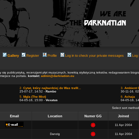
Gallery
Register
Profile
Log in to check your private messages
Log 
ły się publicystyką, recenzjami płyt muzycznych, korektą stylistyczną tekstów, redagowaniem biog
 miejsce na portalu.
kontakt:
admin@darknation.eu
2.
Cytat, który najbardziej do Was trafił...
3.
Ambient 
25-07-17, 14:52 -
Rambo
30-11-16, 02
5.
Mgla (The Mist)
6.
Achaja
04-05-16, 15:00 -
Vexatus
04-05-16, 1
Select sort metho
Email
Location
Numer GG
Joined
11 Apr 2004
Danzig
11 Apr 2004