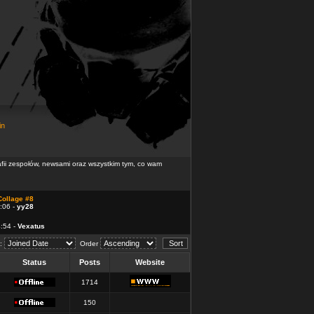
in
rafii zespołów, newsami oraz wszystkim tym, co wam
Collage #8
:06 -
yy28
4:54 -
Vexatus
d:
Order
Status
Posts
Website
1714
150