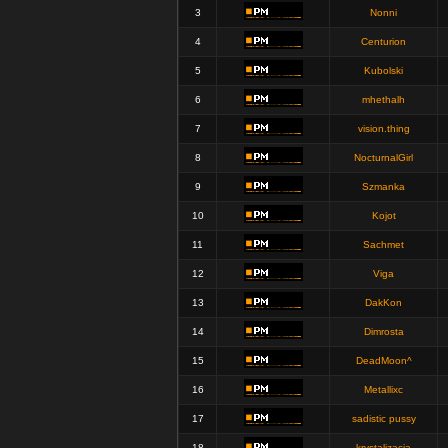
3
Nonni
4
Centurion
5
Kubolski
6
mhethalh
7
vision.thing
8
NocturnalGirl
9
Szmanka
10
Kojot
11
Sachmet
12
Viga
13
DakKon
14
Dimrosta
15
DeadMoon^
16
Metallixc
17
sadistic pussy
18
krystalizacja