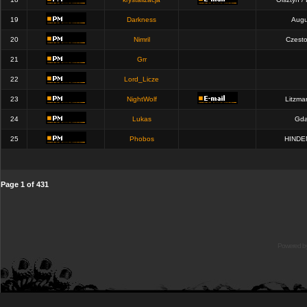
19
Darkness
Augu
20
Nimril
Czest
21
Grr
22
Lord_Licze
23
NightWolf
Litzma
24
Lukas
Gda
25
Phobos
HINDE
Page
1
of
431
Powered b