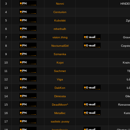
3
Nonni
HINDE
4
Centurion
5
Kubolski
Zgi
6
mhethalh
7
vision.thing
Grav
8
NocturnalGirl
Częst
9
Szmanka
10
Kojot
Krain
11
Sachmet
T
12
Viga
Łó
13
DakKon
Łó
14
Dimrosta
Gli
15
DeadMoon^
Rzeszow
16
Metallixc
Kato
17
sadistic pussy
18
krystalizacja
Olsztyn /