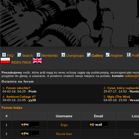
FAQ
Search
Memberlist
Usergroups
Gallery
Register
Profi
INDEX PAGE
Poszukujemy
osób, które jeśli mają ku temu ochotę zajęły się publicystyką, recenzjami płyt m
przyjdzie do głowy, a uważacie, iż powinno znaleźć swoje miejsce na portalu.
kontakt:
admin@d
Ostatnio na forum
1.
Forum zdechło?
2.
Cytat, który najbardzi
04-02-18, 04:25 -
Piottr
25-07-17, 14:52 -
Ramb
4.
Ambient Collage #7
5.
Mgla (The Mist)
29-05-16, 21:05 -
yy28
04-05-16, 15:00 -
Vexat
Forum Index
#
Username
Email
Loca
1
Ergo
2
Rucok-San
Dan