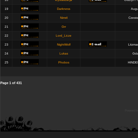
19
Darkness
Augu
20
Nimril
Czest
21
Grr
22
Lord_Licze
23
NightWolf
Litzma
24
Lukas
Gda
25
Phobos
HINDE
Page
1
of
431
Powered b