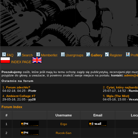
FAQ
Search
Memberlist
Usergroups
Gallery
Register
Profi
INDEX PAGE
Poszukujemy
osób, które jeśli mają ku temu ochotę zajęły się publicystyką, recenzjami płyt m
przyjdzie do głowy, a uważacie, iż powinno znaleźć swoje miejsce na portalu.
kontakt:
admin@d
Ostatnio na forum
1.
Forum zdechło?
2.
Cytat, który najbardzi
04-02-18, 04:25 -
Piottr
25-07-17, 14:52 -
Ramb
4.
Ambient Collage #7
5.
Mgla (The Mist)
29-05-16, 21:05 -
yy28
04-05-16, 15:00 -
Vexat
Forum Index
#
Username
Email
Loca
1
Ergo
2
Rucok-San
Dan