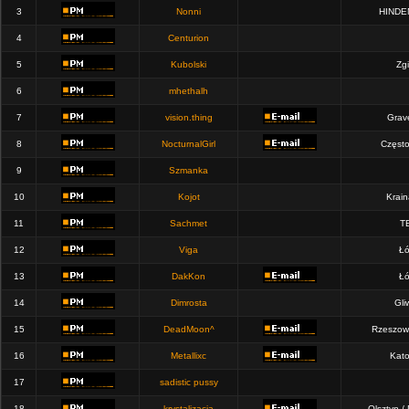
3
Nonni
HINDE
4
Centurion
5
Kubolski
Zgi
6
mhethalh
7
vision.thing
Grav
8
NocturnalGirl
Częst
9
Szmanka
10
Kojot
Krain
11
Sachmet
T
12
Viga
Łó
13
DakKon
Łó
14
Dimrosta
Gli
15
DeadMoon^
Rzeszow
16
Metallixc
Kato
17
sadistic pussy
18
krystalizacja
Olsztyn /