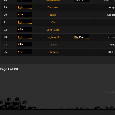
19
Darkness
Augu
20
Nimril
Czest
21
Grr
22
Lord_Licze
23
NightWolf
Litzma
24
Lukas
Gda
25
Phobos
HINDE
Page
1
of
431
Powered b