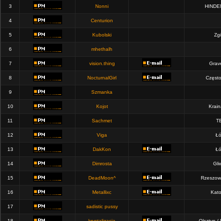
3
Nonni
HINDE
4
Centurion
5
Kubolski
Zgi
6
mhethalh
7
vision.thing
Grav
8
NocturnalGirl
Częst
9
Szmanka
10
Kojot
Krain
11
Sachmet
T
12
Viga
Łó
13
DakKon
Łó
14
Dimrosta
Gli
15
DeadMoon^
Rzeszow
16
Metallixc
Kato
17
sadistic pussy
18
krystalizacja
Olsztyn /