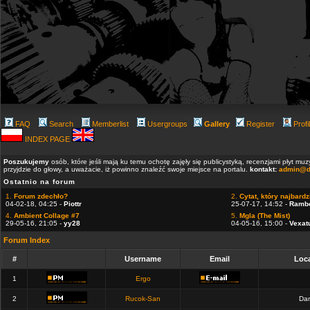
FAQ
Search
Memberlist
Usergroups
Gallery
Register
Profi
INDEX PAGE
Poszukujemy
osób, które jeśli mają ku temu ochotę zajęły się publicystyką, recenzjami płyt m
przyjdzie do głowy, a uważacie, iż powinno znaleźć swoje miejsce na portalu.
kontakt:
admin@d
Ostatnio na forum
1.
Forum zdechło?
2.
Cytat, który najbardzi
04-02-18, 04:25 -
Piottr
25-07-17, 14:52 -
Ramb
4.
Ambient Collage #7
5.
Mgla (The Mist)
29-05-16, 21:05 -
yy28
04-05-16, 15:00 -
Vexat
Forum Index
#
Username
Email
Loca
1
Ergo
2
Rucok-San
Dan