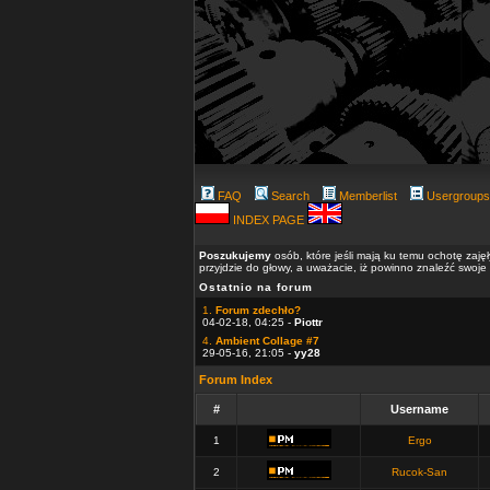
FAQ
Search
Memberlist
Usergroups
INDEX PAGE
Poszukujemy
osób, które jeśli mają ku temu ochotę zaję
przyjdzie do głowy, a uważacie, iż powinno znaleźć swoje
Ostatnio na forum
1.
Forum zdechło?
04-02-18, 04:25 -
Piottr
4.
Ambient Collage #7
29-05-16, 21:05 -
yy28
Forum Index
#
Username
1
Ergo
2
Rucok-San