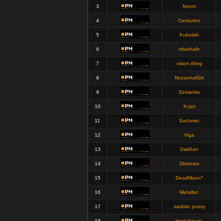
3
Nonni
4
Centurion
5
Kubolski
6
mhethalh
7
vision.thing
8
NocturnalGirl
9
Szmanka
10
Kojot
11
Sachmet
12
Viga
13
DakKon
14
Dimrosta
15
DeadMoon^
16
Metallixc
17
sadistic pussy
18
krystalizacja