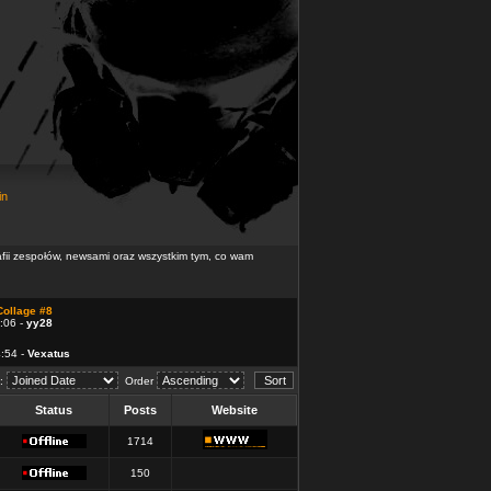
in
rafii zespołów, newsami oraz wszystkim tym, co wam
Collage #8
:06 -
yy28
4:54 -
Vexatus
d:
Order
Status
Posts
Website
1714
150