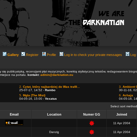
Gallery
Register
Profile
Log in to check your private messages
Log 
ły się publicystyką, recenzjami płyt muzycznych, korektą stylistyczną tekstów, redagowaniem biog
 miejsce na portalu.
kontakt:
admin@darknation.eu
2.
Cytat, który najbardziej do Was trafił...
3.
Ambient 
25-07-17, 14:52 -
Rambo
30-11-16, 02
5.
Mgla (The Mist)
6.
Achaja
04-05-16, 15:00 -
Vexatus
04-05-16, 1
Select sort metho
Email
Location
Numer GG
Joined
11 Apr 2004
Danzig
11 Apr 2004