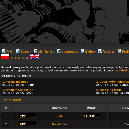
FAQ
Search
Memberlist
Usergroups
Gallery
Register
Profi
INDEX PAGE
Poszukujemy
osób, które jeśli mają ku temu ochotę zajęły się publicystyką, recenzjami płyt m
przyjdzie do głowy, a uważacie, iż powinno znaleźć swoje miejsce na portalu.
kontakt:
admin@d
Ostatnio na forum
1.
Forum zdechło?
2.
Cytat, który najbardzi
04-02-18, 04:25 -
Piottr
25-07-17, 14:52 -
Ramb
4.
Ambient Collage #7
5.
Mgla (The Mist)
29-05-16, 21:05 -
yy28
04-05-16, 15:00 -
Vexat
Forum Index
#
Username
Email
Loca
1
Ergo
2
Rucok-San
Dan