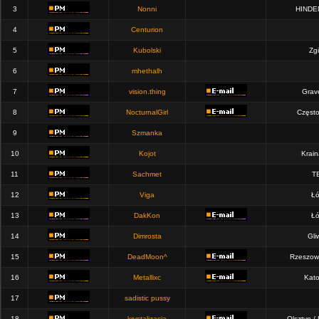
3
Nonni
HINDE
4
Centurion
5
Kubolski
Zgi
6
mhethalh
7
vision.thing
Grav
8
NocturnalGirl
Częst
9
Szmanka
10
Kojot
Krain
11
Sachmet
T
12
Viga
Łó
13
DakKon
Łó
14
Dimrosta
Gli
15
DeadMoon^
Rzeszow
16
Metallixc
Kato
17
sadistic pussy
18
krystalizacja
Olsztyn /