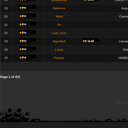
19
Darkness
Augu
20
Nimril
Czest
21
Grr
22
Lord_Licze
23
NightWolf
Litzma
24
Lukas
Gda
25
Phobos
HINDE
Page
1
of
431
Powered b