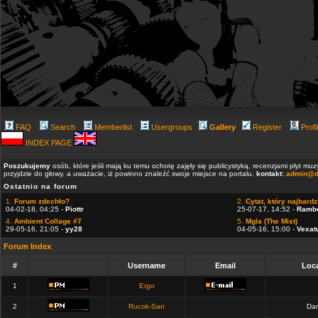
FAQ
Search
Memberlist
Usergroups
Gallery
Register
Profi
INDEX PAGE
Poszukujemy
osób, które jeśli mają ku temu ochotę zajęły się publicystyką, recenzjami płyt m
przyjdzie do głowy, a uważacie, iż powinno znaleźć swoje miejsce na portalu.
kontakt:
admin@d
Ostatnio na forum
1.
Forum zdechło?
2.
Cytat, który najbardzi
04-02-18, 04:25 -
Piottr
25-07-17, 14:52 -
Ramb
4.
Ambient Collage #7
5.
Mgla (The Mist)
29-05-16, 21:05 -
yy28
04-05-16, 15:00 -
Vexat
Forum Index
#
Username
Email
Loca
1
Ergo
2
Rucok-San
Dan