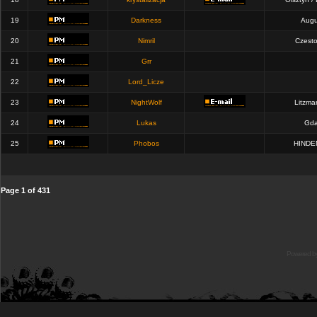
19
Darkness
Augu
20
Nimril
Czest
21
Grr
22
Lord_Licze
23
NightWolf
Litzma
24
Lukas
Gda
25
Phobos
HINDE
Page
1
of
431
Powered b