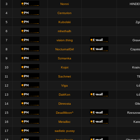
3
Nonni
HINDE
4
Centurion
5
Kubolski
Zgi
6
mhethalh
7
vision.thing
Grav
8
NocturnalGirl
Częst
9
Szmanka
10
Kojot
Krain
11
Sachmet
T
12
Viga
Łó
13
DakKon
Łó
14
Dimrosta
Gli
15
DeadMoon^
Rzeszow
16
Metallixc
Kato
17
sadistic pussy
18
krystalizacja
Olsztyn /