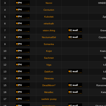
3
Nonni
HINDE
4
Centurion
5
Kubolski
Zgi
6
mhethalh
7
vision.thing
Grav
8
NocturnalGirl
Częst
9
Szmanka
10
Kojot
Krain
11
Sachmet
T
12
Viga
Łó
13
DakKon
Łó
14
Dimrosta
Gli
15
DeadMoon^
Rzeszow
16
Metallixc
Kato
17
sadistic pussy
18
krystalizacja
Olsztyn /