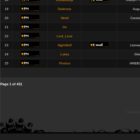
19
Darkness
Augu
20
Nimril
Czest
21
Grr
22
Lord_Licze
23
NightWolf
Litzma
24
Lukas
Gda
25
Phobos
HINDE
Page
1
of
431
Powered b