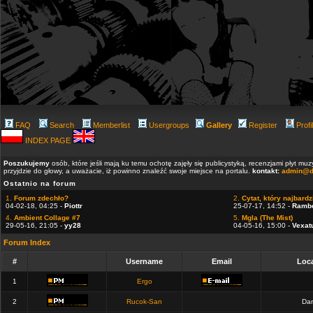
FAQ
Search
Memberlist
Usergroups
Gallery
Register
Profi
INDEX PAGE
Poszukujemy
osób, które jeśli mają ku temu ochotę zajęły się publicystyką, recenzjami płyt m
przyjdzie do głowy, a uważacie, iż powinno znaleźć swoje miejsce na portalu.
kontakt:
admin@d
Ostatnio na forum
1.
Forum zdechło?
2.
Cytat, który najbardzi
04-02-18, 04:25 -
Piottr
25-07-17, 14:52 -
Ramb
4.
Ambient Collage #7
5.
Mgla (The Mist)
29-05-16, 21:05 -
yy28
04-05-16, 15:00 -
Vexat
Forum Index
#
Username
Email
Loca
1
Ergo
2
Rucok-San
Dan