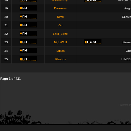
19
Darkness
Augu
20
Nimril
Czest
21
Grr
22
Lord_Licze
23
NightWolf
Litzma
24
Lukas
Gda
25
Phobos
HINDE
Page
1
of
431
Powered b