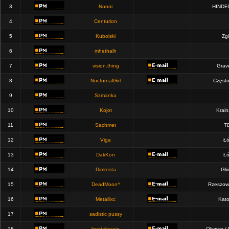
3
Nonni
HINDE
4
Centurion
5
Kubolski
Zgi
6
mhethalh
7
vision.thing
Grav
8
NocturnalGirl
Częst
9
Szmanka
10
Kojot
Krain
11
Sachmet
T
12
Viga
Łó
13
DakKon
Łó
14
Dimrosta
Gli
15
DeadMoon^
Rzeszow
16
Metallixc
Kato
17
sadistic pussy
18
krystalizacja
Olsztyn /