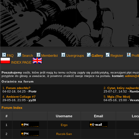
FAQ
Search
Memberlist
Usergroups
Gallery
Register
Profi
INDEX PAGE
Poszukujemy
osób, które jeśli mają ku temu ochotę zajęły się publicystyką, recenzjami płyt m
przyjdzie do głowy, a uważacie, iż powinno znaleźć swoje miejsce na portalu.
kontakt:
admin@d
Ostatnio na forum
1.
Forum zdechło?
2.
Cytat, który najbardzi
04-02-18, 04:25 -
Piottr
25-07-17, 14:52 -
Ramb
4.
Ambient Collage #7
5.
Mgla (The Mist)
29-05-16, 21:05 -
yy28
04-05-16, 15:00 -
Vexat
Forum Index
#
Username
Email
Loca
1
Ergo
2
Rucok-San
Dan