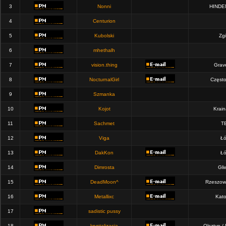
3
Nonni
HINDE
4
Centurion
5
Kubolski
Zgi
6
mhethalh
7
vision.thing
Grav
8
NocturnalGirl
Częst
9
Szmanka
10
Kojot
Krain
11
Sachmet
T
12
Viga
Łó
13
DakKon
Łó
14
Dimrosta
Gli
15
DeadMoon^
Rzeszow
16
Metallixc
Kato
17
sadistic pussy
18
krystalizacja
Olsztyn /