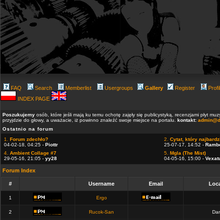
FAQ
Search
Memberlist
Usergroups
Gallery
Register
Profi
INDEX PAGE
Poszukujemy
osób, które jeśli mają ku temu ochotę zajęły się publicystyką, recenzjami płyt m
przyjdzie do głowy, a uważacie, iż powinno znaleźć swoje miejsce na portalu.
kontakt:
admin@d
Ostatnio na forum
1.
Forum zdechło?
2.
Cytat, który najbardzi
04-02-18, 04:25 -
Piottr
25-07-17, 14:52 -
Ramb
4.
Ambient Collage #7
5.
Mgla (The Mist)
29-05-16, 21:05 -
yy28
04-05-16, 15:00 -
Vexat
Forum Index
#
Username
Email
Loca
1
Ergo
2
Rucok-San
Dan