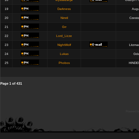
19
Darkness
Augu
20
Nimril
Czest
21
Grr
22
Lord_Licze
23
NightWolf
Litzma
24
Lukas
Gda
25
Phobos
HINDE
Page
1
of
431
Powered b