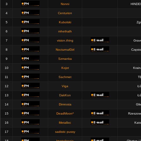
3
Nonni
HINDE
4
Centurion
5
Kubolski
Zgi
6
mhethalh
7
vision.thing
Grav
8
NocturnalGirl
Częst
9
Szmanka
10
Kojot
Krain
11
Sachmet
T
12
Viga
Łó
13
DakKon
Łó
14
Dimrosta
Gli
15
DeadMoon^
Rzeszow
16
Metallixc
Kato
17
sadistic pussy
18
krystalizacja
Olsztyn /