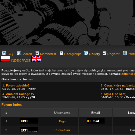
FAQ
Search
Memberlist
Usergroups
Gallery
Register
Profi
INDEX PAGE
Poszukujemy
osób, które jeśli mają ku temu ochotę zajęły się publicystyką, recenzjami płyt m
przyjdzie do głowy, a uważacie, iż powinno znaleźć swoje miejsce na portalu.
kontakt:
admin@d
Ostatnio na forum
1.
Forum zdechło?
2.
Cytat, który najbardzi
04-02-18, 04:25 -
Piottr
25-07-17, 14:52 -
Ramb
4.
Ambient Collage #7
5.
Mgla (The Mist)
29-05-16, 21:05 -
yy28
04-05-16, 15:00 -
Vexat
Forum Index
#
Username
Email
Loca
1
Ergo
2
Rucok-San
Dan