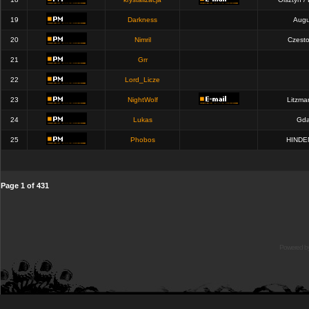
19
Darkness
Augu
20
Nimril
Czest
21
Grr
22
Lord_Licze
23
NightWolf
Litzma
24
Lukas
Gda
25
Phobos
HINDE
Page
1
of
431
Powered b