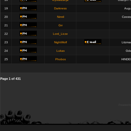
19
Darkness
Augu
20
Nimril
Czest
21
Grr
22
Lord_Licze
23
NightWolf
Litzma
24
Lukas
Gda
25
Phobos
HINDE
Page
1
of
431
Powered b