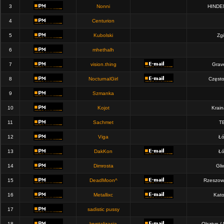
3
Nonni
HINDE
4
Centurion
5
Kubolski
Zgi
6
mhethalh
7
vision.thing
Grav
8
NocturnalGirl
Częst
9
Szmanka
10
Kojot
Krain
11
Sachmet
T
12
Viga
Łó
13
DakKon
Łó
14
Dimrosta
Gli
15
DeadMoon^
Rzeszow
16
Metallixc
Kato
17
sadistic pussy
18
krystalizacja
Olsztyn /