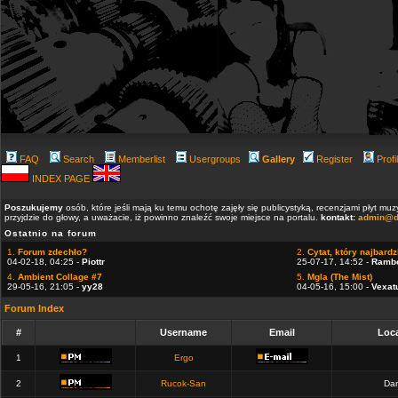
FAQ
Search
Memberlist
Usergroups
Gallery
Register
Profi
INDEX PAGE
Poszukujemy
osób, które jeśli mają ku temu ochotę zajęły się publicystyką, recenzjami płyt m
przyjdzie do głowy, a uważacie, iż powinno znaleźć swoje miejsce na portalu.
kontakt:
admin@d
Ostatnio na forum
1.
Forum zdechło?
2.
Cytat, który najbardzi
04-02-18, 04:25 -
Piottr
25-07-17, 14:52 -
Ramb
4.
Ambient Collage #7
5.
Mgla (The Mist)
29-05-16, 21:05 -
yy28
04-05-16, 15:00 -
Vexat
Forum Index
#
Username
Email
Loca
1
Ergo
2
Rucok-San
Dan