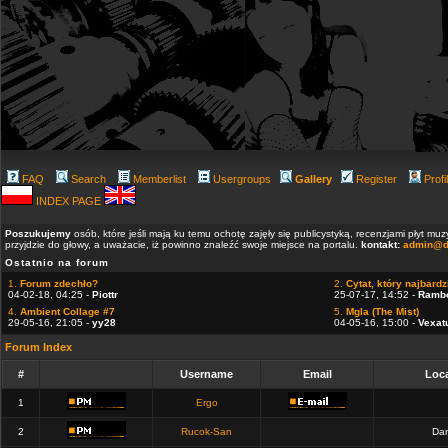
FAQ
Search
Memberlist
Usergroups
Gallery
Register
Profi
INDEX PAGE
Poszukujemy
osób, które jeśli mają ku temu ochotę zajęły się publicystyką, recenzjami płyt m
przyjdzie do głowy, a uważacie, iż powinno znaleźć swoje miejsce na portalu.
kontakt:
admin@d
Ostatnio na forum
1.
Forum zdechło?
2.
Cytat, który najbardzi
04-02-18, 04:25 -
Piottr
25-07-17, 14:52 -
Ramb
4.
Ambient Collage #7
5.
Mgla (The Mist)
29-05-16, 21:05 -
yy28
04-05-16, 15:00 -
Vexat
Forum Index
#
Username
Email
Loca
1
Ergo
2
Rucok-San
Dan