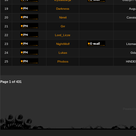
19
Darkness
Augu
20
Nimril
Czest
21
Grr
22
Lord_Licze
23
NightWolf
Litzma
24
Lukas
Gda
25
Phobos
HINDE
Page
1
of
431
Powered b