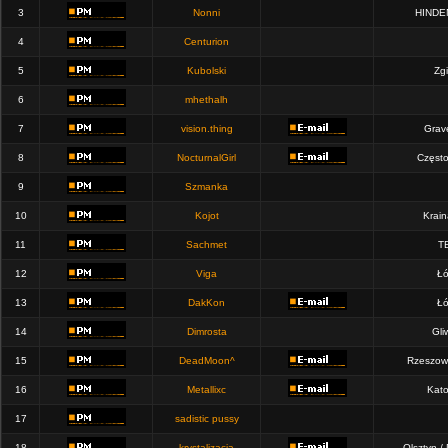
3
Nonni
HINDE
4
Centurion
5
Kubolski
Zgi
6
mhethalh
7
vision.thing
Grav
8
NocturnalGirl
Częst
9
Szmanka
10
Kojot
Krain
11
Sachmet
T
12
Viga
Łó
13
DakKon
Łó
14
Dimrosta
Gli
15
DeadMoon^
Rzeszow
16
Metallixc
Kato
17
sadistic pussy
18
krystalizacja
Olsztyn /