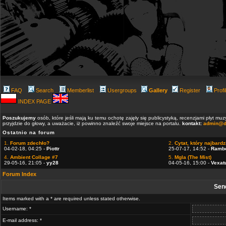
FAQ
Search
Memberlist
Usergroups
Gallery
Register
Profi
INDEX PAGE
Poszukujemy
osób, które jeśli mają ku temu ochotę zajęły się publicystyką, recenzjami płyt m
przyjdzie do głowy, a uważacie, iż powinno znaleźć swoje miejsce na portalu.
kontakt:
admin@d
Ostatnio na forum
1.
Forum zdechło?
2.
Cytat, który najbardzi
04-02-18, 04:25 -
Piottr
25-07-17, 14:52 -
Ramb
4.
Ambient Collage #7
5.
Mgla (The Mist)
29-05-16, 21:05 -
yy28
04-05-16, 15:00 -
Vexat
Forum Index
Sen
Items marked with a * are required unless stated otherwise.
Username: *
E-mail address: *