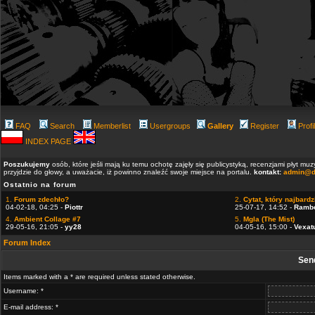
FAQ
Search
Memberlist
Usergroups
Gallery
Register
Profi
INDEX PAGE
Poszukujemy
osób, które jeśli mają ku temu ochotę zajęły się publicystyką, recenzjami płyt m
przyjdzie do głowy, a uważacie, iż powinno znaleźć swoje miejsce na portalu.
kontakt:
admin@d
Ostatnio na forum
1.
Forum zdechło?
2.
Cytat, który najbardzi
04-02-18, 04:25 -
Piottr
25-07-17, 14:52 -
Ramb
4.
Ambient Collage #7
5.
Mgla (The Mist)
29-05-16, 21:05 -
yy28
04-05-16, 15:00 -
Vexat
Forum Index
Sen
Items marked with a * are required unless stated otherwise.
Username: *
E-mail address: *