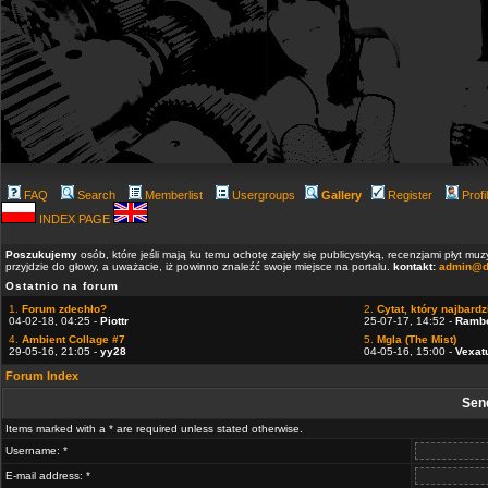
FAQ
Search
Memberlist
Usergroups
Gallery
Register
Profi
INDEX PAGE
Poszukujemy
osób, które jeśli mają ku temu ochotę zajęły się publicystyką, recenzjami płyt m
przyjdzie do głowy, a uważacie, iż powinno znaleźć swoje miejsce na portalu.
kontakt:
admin@d
Ostatnio na forum
1.
Forum zdechło?
2.
Cytat, który najbardzi
04-02-18, 04:25 -
Piottr
25-07-17, 14:52 -
Ramb
4.
Ambient Collage #7
5.
Mgla (The Mist)
29-05-16, 21:05 -
yy28
04-05-16, 15:00 -
Vexat
Forum Index
Sen
Items marked with a * are required unless stated otherwise.
Username: *
E-mail address: *