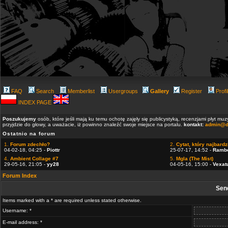
FAQ
Search
Memberlist
Usergroups
Gallery
Register
Profi
INDEX PAGE
Poszukujemy
osób, które jeśli mają ku temu ochotę zajęły się publicystyką, recenzjami płyt m
przyjdzie do głowy, a uważacie, iż powinno znaleźć swoje miejsce na portalu.
kontakt:
admin@d
Ostatnio na forum
1.
Forum zdechło?
2.
Cytat, który najbardzi
04-02-18, 04:25 -
Piottr
25-07-17, 14:52 -
Ramb
4.
Ambient Collage #7
5.
Mgla (The Mist)
29-05-16, 21:05 -
yy28
04-05-16, 15:00 -
Vexat
Forum Index
Sen
Items marked with a * are required unless stated otherwise.
Username: *
E-mail address: *