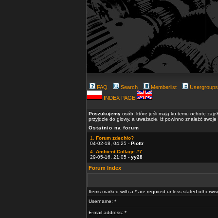
FAQ
Search
Memberlist
Usergroups
INDEX PAGE
Poszukujemy
osób, które jeśli mają ku temu ochotę zaję
przyjdzie do głowy, a uważacie, iż powinno znaleźć swoje
Ostatnio na forum
1.
Forum zdechło?
04-02-18, 04:25 -
Piottr
4.
Ambient Collage #7
29-05-16, 21:05 -
yy28
Forum Index
Items marked with a * are required unless stated otherwis
Username: *
E-mail address: *