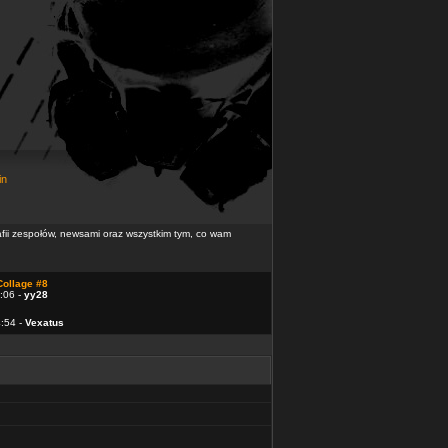
in
rafii zespołów, newsami oraz wszystkim tym, co wam
Collage #8
:06 -
yy28
4:54 -
Vexatus