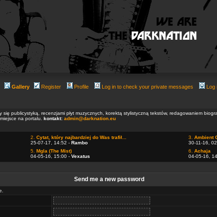
Gallery
Register
Profile
Log in to check your private messages
Log 
ły się publicystyką, recenzjami płyt muzycznych, korektą stylistyczną tekstów, redagowaniem biog
 miejsce na portalu.
kontakt:
admin@darknation.eu
2.
Cytat, który najbardziej do Was trafił...
3.
Ambient 
25-07-17, 14:52 -
Rambo
30-11-16, 02
5.
Mgla (The Mist)
6.
Achaja
04-05-16, 15:00 -
Vexatus
04-05-16, 1
Send me a new password
e.