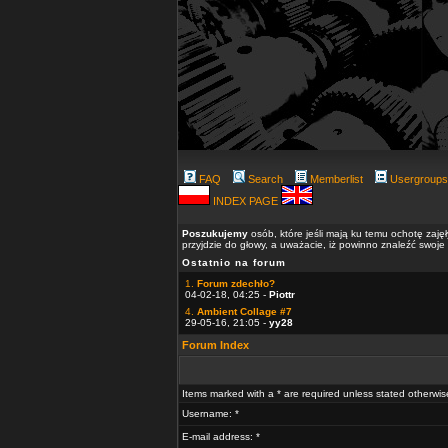
FAQ
Search
Memberlist
Usergroups
INDEX PAGE
Poszukujemy
osób, które jeśli mają ku temu ochotę zaję
przyjdzie do głowy, a uważacie, iż powinno znaleźć swoje
Ostatnio na forum
1.
Forum zdechło?
04-02-18, 04:25 -
Piottr
4.
Ambient Collage #7
29-05-16, 21:05 -
yy28
Forum Index
Items marked with a * are required unless stated otherwis
Username: *
E-mail address: *