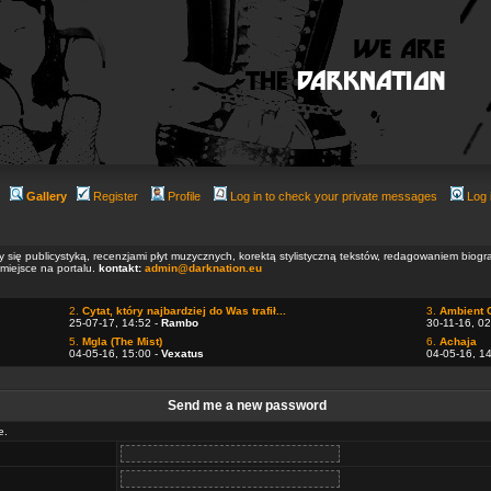
Gallery
Register
Profile
Log in to check your private messages
Log 
ły się publicystyką, recenzjami płyt muzycznych, korektą stylistyczną tekstów, redagowaniem biog
 miejsce na portalu.
kontakt:
admin@darknation.eu
2.
Cytat, który najbardziej do Was trafił...
3.
Ambient 
25-07-17, 14:52 -
Rambo
30-11-16, 02
5.
Mgla (The Mist)
6.
Achaja
04-05-16, 15:00 -
Vexatus
04-05-16, 1
Send me a new password
e.