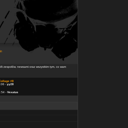
in
rafii zespołów, newsami oraz wszystkim tym, co wam
Collage #8
:06 -
yy28
4:54 -
Vexatus