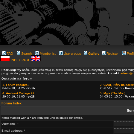
FAQ
Search
Memberlist
Usergroups
Gallery
Register
Profi
INDEX PAGE
Poszukujemy
osób, które jeśli mają ku temu ochotę zajęły się publicystyką, recenzjami płyt m
przyjdzie do głowy, a uważacie, iż powinno znaleźć swoje miejsce na portalu.
kontakt:
admin@d
Ostatnio na forum
1.
Forum zdechło?
2.
Cytat, który najbardzi
04-02-18, 04:25 -
Piottr
25-07-17, 14:52 -
Ramb
4.
Ambient Collage #7
5.
Mgla (The Mist)
29-05-16, 21:05 -
yy28
04-05-16, 15:00 -
Vexat
Forum Index
Sen
Items marked with a * are required unless stated otherwise.
Username: *
E-mail address: *