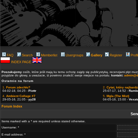
FAQ
Search
Memberlist
Usergroups
Gallery
Register
Profi
INDEX PAGE
Poszukujemy
osób, które jeśli mają ku temu ochotę zajęły się publicystyką, recenzjami płyt m
przyjdzie do głowy, a uważacie, iż powinno znaleźć swoje miejsce na portalu.
kontakt:
admin@d
Ostatnio na forum
1.
Forum zdechło?
2.
Cytat, który najbardzi
04-02-18, 04:25 -
Piottr
25-07-17, 14:52 -
Ramb
4.
Ambient Collage #7
5.
Mgla (The Mist)
29-05-16, 21:05 -
yy28
04-05-16, 15:00 -
Vexat
Forum Index
Sen
Items marked with a * are required unless stated otherwise.
Username: *
E-mail address: *