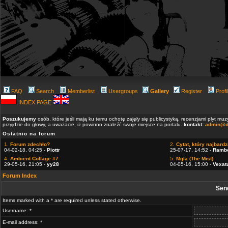
FAQ
Search
Memberlist
Usergroups
Gallery
Register
Profi
INDEX PAGE
Poszukujemy
osób, które jeśli mają ku temu ochotę zajęły się publicystyką, recenzjami płyt m
przyjdzie do głowy, a uważacie, iż powinno znaleźć swoje miejsce na portalu.
kontakt:
admin@d
Ostatnio na forum
1.
Forum zdechło?
2.
Cytat, który najbardzi
04-02-18, 04:25 -
Piottr
25-07-17, 14:52 -
Ramb
4.
Ambient Collage #7
5.
Mgla (The Mist)
29-05-16, 21:05 -
yy28
04-05-16, 15:00 -
Vexat
Forum Index
Sen
Items marked with a * are required unless stated otherwise.
Username: *
E-mail address: *