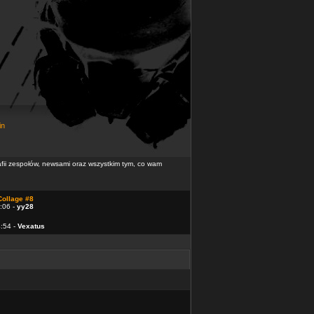
in
rafii zespołów, newsami oraz wszystkim tym, co wam
Collage #8
:06 -
yy28
4:54 -
Vexatus