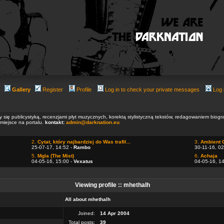
Gallery
Register
Profile
Log in to check your private messages
Log 
ły się publicystyką, recenzjami płyt muzycznych, korektą stylistyczną tekstów, redagowaniem biog
 miejsce na portalu.
kontakt:
admin@darknation.eu
2.
Cytat, który najbardziej do Was trafił...
3.
Ambient 
25-07-17, 14:52 -
Rambo
30-11-16, 02
5.
Mgla (The Mist)
6.
Achaja
04-05-16, 15:00 -
Vexatus
04-05-16, 1
Viewing profile :: mhethalh
All about mhethalh
Joined:
14 Apr 2004
Total posts:
39