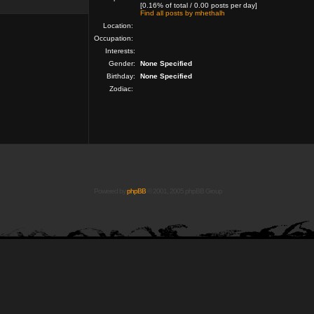
[0.16% of total / 0.00 posts per day]
Find all posts by mhethalh
Location:
Occupation:
Interests:
Gender:
None Specified
Birthday:
None Specified
Zodiac:
Powered by
phpBB
© 2001, 2005 phpBB Group