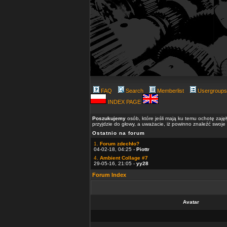
FAQ
Search
Memberlist
Usergroups
INDEX PAGE
Poszukujemy
osób, które jeśli mają ku temu ochotę zaję
przyjdzie do głowy, a uważacie, iż powinno znaleźć swoje
Ostatnio na forum
1.
Forum zdechło?
04-02-18, 04:25 -
Piottr
4.
Ambient Collage #7
29-05-16, 21:05 -
yy28
Forum Index
Avatar