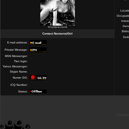
Locat
Occupati
Intere
Gend
Współpracownik
Birth
Contact NocturnalGirl
Zod
E-mail address:
Private Message:
MSN Messenger:
Tlen login:
Yahoo Messenger:
Skype Name:
Numer GG:
ICQ Number:
Status:
Powered b