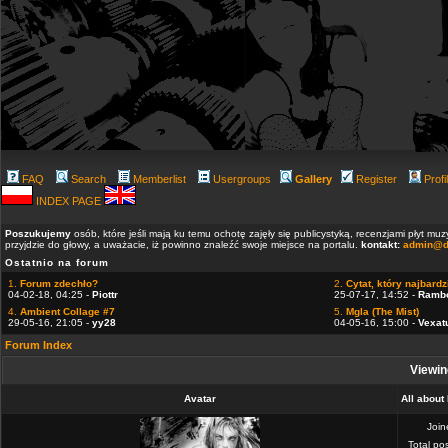
FAQ
Search
Memberlist
Usergroups
Gallery
Register
Profi
INDEX PAGE
Poszukujemy
osób, które jeśli mają ku temu ochotę zajęły się publicystyką, recenzjami płyt m
przyjdzie do głowy, a uważacie, iż powinno znaleźć swoje miejsce na portalu.
kontakt:
admin@d
Ostatnio na forum
1.
Forum zdechło?
2.
Cytat, który najbardzi
04-02-18, 04:25 -
Piottr
25-07-17, 14:52 -
Ramb
4.
Ambient Collage #7
5.
Mgla (The Mist)
29-05-16, 21:05 -
yy28
04-05-16, 15:00 -
Vexat
Forum Index
Viewing
Avatar
All about
Joi
Total po