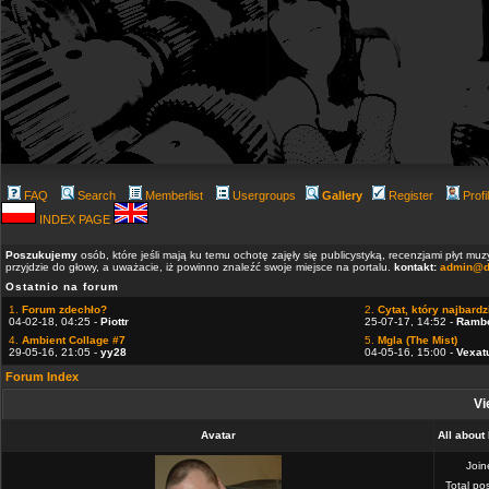
FAQ
Search
Memberlist
Usergroups
Gallery
Register
Profi
INDEX PAGE
Poszukujemy
osób, które jeśli mają ku temu ochotę zajęły się publicystyką, recenzjami płyt m
przyjdzie do głowy, a uważacie, iż powinno znaleźć swoje miejsce na portalu.
kontakt:
admin@d
Ostatnio na forum
1.
Forum zdechło?
2.
Cytat, który najbardzi
04-02-18, 04:25 -
Piottr
25-07-17, 14:52 -
Ramb
4.
Ambient Collage #7
5.
Mgla (The Mist)
29-05-16, 21:05 -
yy28
04-05-16, 15:00 -
Vexat
Forum Index
Vi
Avatar
All about
Joi
Total po