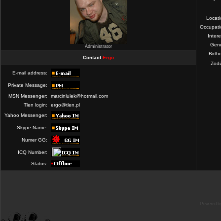
Locat
Occupati
Intere
Gend
Administrator
Birth
Contact
Ergo
Zod
E-mail address:
Private Message:
MSN Messenger:
marcinlulek@hotmail.com
Tlen login:
ergo@tlen.pl
Yahoo Messenger:
Skype Name:
Numer GG:
ICQ Number:
Status:
Powered b