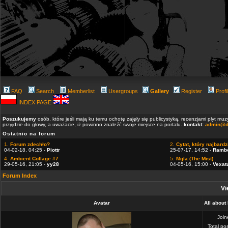
FAQ
Search
Memberlist
Usergroups
Gallery
Register
Profi
INDEX PAGE
Poszukujemy
osób, które jeśli mają ku temu ochotę zajęły się publicystyką, recenzjami płyt m
przyjdzie do głowy, a uważacie, iż powinno znaleźć swoje miejsce na portalu.
kontakt:
admin@d
Ostatnio na forum
1.
Forum zdechło?
2.
Cytat, który najbardzi
04-02-18, 04:25 -
Piottr
25-07-17, 14:52 -
Ramb
4.
Ambient Collage #7
5.
Mgla (The Mist)
29-05-16, 21:05 -
yy28
04-05-16, 15:00 -
Vexat
Forum Index
Vi
Avatar
All about
Joi
Total po