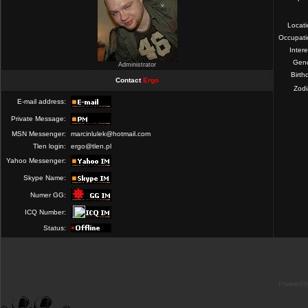
Locat
Occupati
Intere
Gend
Administrator
Birth
Contact
Ergo
Zod
E-mail address:
Private Message:
MSN Messenger:
marcinlulek@hotmail.com
Tlen login:
ergo@tlen.pl
Yahoo Messenger:
Skype Name:
Numer GG:
ICQ Number:
Status:
Powered b