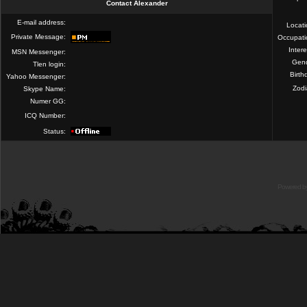
Contact Alexander
E-mail address:
Locat
Private Message:
Occupati
Intere
MSN Messenger:
Gend
Tlen login:
Birth
Yahoo Messenger:
Zod
Skype Name:
Numer GG:
ICQ Number:
Status:
Powered b