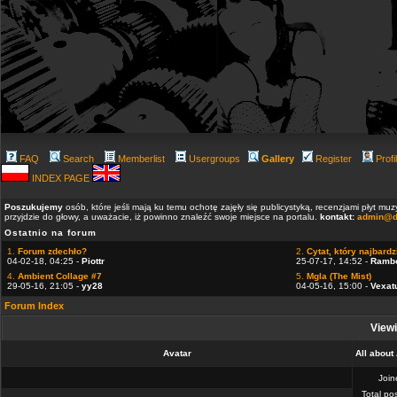
FAQ
Search
Memberlist
Usergroups
Gallery
Register
Profi
INDEX PAGE
Poszukujemy
osób, które jeśli mają ku temu ochotę zajęły się publicystyką, recenzjami płyt m
przyjdzie do głowy, a uważacie, iż powinno znaleźć swoje miejsce na portalu.
kontakt:
admin@d
Ostatnio na forum
1.
Forum zdechło?
2.
Cytat, który najbardzi
04-02-18, 04:25 -
Piottr
25-07-17, 14:52 -
Ramb
4.
Ambient Collage #7
5.
Mgla (The Mist)
29-05-16, 21:05 -
yy28
04-05-16, 15:00 -
Vexat
Forum Index
Viewi
Avatar
All about
Joi
Total po