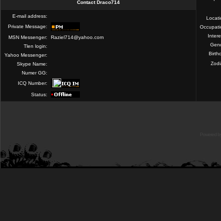
Contact Draco714
E-mail address:
Locat
Private Message:
Occupati
Intere
MSN Messenger:
Raziel714@yahoo.com
Gend
Tlen login:
Birth
Yahoo Messenger:
Zod
Skype Name:
Numer GG:
ICQ Number:
Status:
Powered b