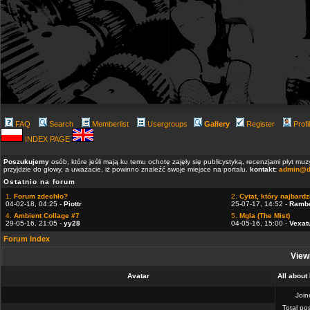
FAQ
Search
Memberlist
Usergroups
Gallery
Register
Profi
INDEX PAGE
Poszukujemy
osób, które jeśli mają ku temu ochotę zajęły się publicystyką, recenzjami płyt m
przyjdzie do głowy, a uważacie, iż powinno znaleźć swoje miejsce na portalu.
kontakt:
admin@d
Ostatnio na forum
1.
Forum zdechło?
2.
Cytat, który najbardzi
04-02-18, 04:25 -
Piottr
25-07-17, 14:52 -
Ramb
4.
Ambient Collage #7
5.
Mgla (The Mist)
29-05-16, 21:05 -
yy28
04-05-16, 15:00 -
Vexat
Forum Index
Viewi
Avatar
All about
Joi
Total po