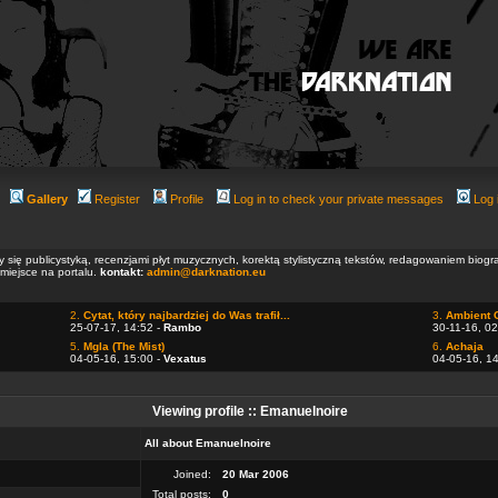
Gallery
Register
Profile
Log in to check your private messages
Log 
ły się publicystyką, recenzjami płyt muzycznych, korektą stylistyczną tekstów, redagowaniem biog
 miejsce na portalu.
kontakt:
admin@darknation.eu
2.
Cytat, który najbardziej do Was trafił...
3.
Ambient 
25-07-17, 14:52 -
Rambo
30-11-16, 02
5.
Mgla (The Mist)
6.
Achaja
04-05-16, 15:00 -
Vexatus
04-05-16, 1
Viewing profile :: Emanuelnoire
All about Emanuelnoire
Joined:
20 Mar 2006
Total posts:
0