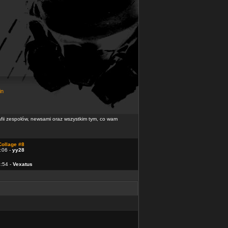
in
rafii zespołów, newsami oraz wszystkim tym, co wam
Collage #8
:06 -
yy28
4:54 -
Vexatus