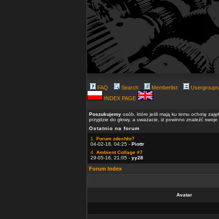
FAQ
Search
Memberlist
Usergroups
INDEX PAGE
Poszukujemy
osób, które jeśli mają ku temu ochotę zaję
przyjdzie do głowy, a uważacie, iż powinno znaleźć swoje
Ostatnio na forum
1.
Forum zdechło?
04-02-18, 04:25 -
Piottr
4.
Ambient Collage #7
29-05-16, 21:05 -
yy28
Forum Index
Avatar