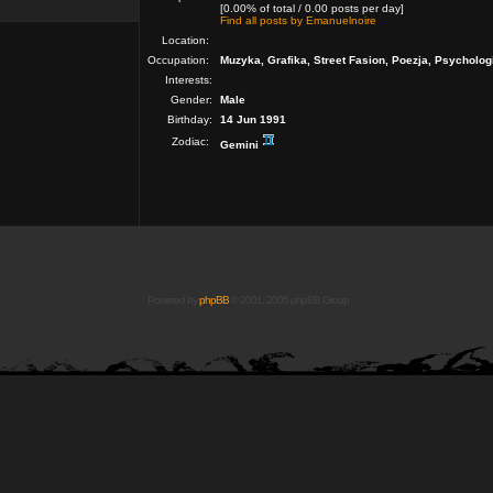
[0.00% of total / 0.00 posts per day]
Find all posts by Emanuelnoire
Location:
Occupation:
Muzyka, Grafika, Street Fasion, Poezja, Psycholog
Interests:
Gender:
Male
Birthday:
14 Jun 1991
Zodiac:
Gemini
Powered by
phpBB
© 2001, 2005 phpBB Group