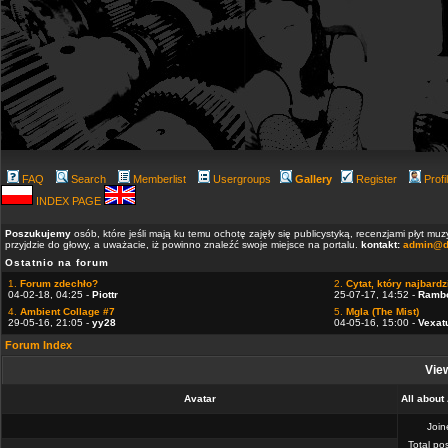
FAQ
Search
Memberlist
Usergroups
Gallery
Register
Profi
INDEX PAGE
Poszukujemy
osób, które jeśli mają ku temu ochotę zajęły się publicystyką, recenzjami płyt m
przyjdzie do głowy, a uważacie, iż powinno znaleźć swoje miejsce na portalu.
kontakt:
admin@d
Ostatnio na forum
1.
Forum zdechło?
2.
Cytat, który najbardzi
04-02-18, 04:25 -
Piottr
25-07-17, 14:52 -
Ramb
4.
Ambient Collage #7
5.
Mgla (The Mist)
29-05-16, 21:05 -
yy28
04-05-16, 15:00 -
Vexat
Forum Index
View
Avatar
All about
Joi
Total po