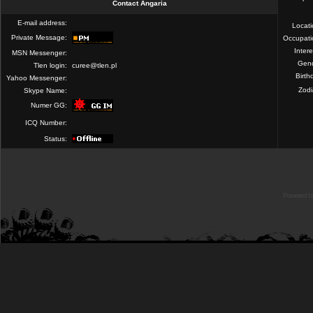
Contact Angaria
E-mail address:
Locat
Private Message:
Occupati
Intere
MSN Messenger:
Gend
Tlen login:
curee@tlen.pl
Birth
Yahoo Messenger:
Zod
Skype Name:
Numer GG:
ICQ Number:
Status:
Powered b