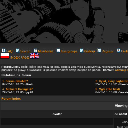
FAQ
Search
Memberlist
Usergroups
Gallery
Register
Profi
INDEX PAGE
Poszukujemy
osób, które jeśli mają ku temu ochotę zajęły się publicystyką, recenzjami płyt m
przyjdzie do głowy, a uważacie, iż powinno znaleźć swoje miejsce na portalu.
kontakt:
admin@d
Ostatnio na forum
1.
Forum zdechło?
2.
Cytat, który najbardzi
04-02-18, 04:25 -
Piottr
25-07-17, 14:52 -
Ramb
4.
Ambient Collage #7
5.
Mgla (The Mist)
29-05-16, 21:05 -
yy28
04-05-16, 15:00 -
Vexat
Forum Index
Viewing 
Avatar
All about
Joi
Total po