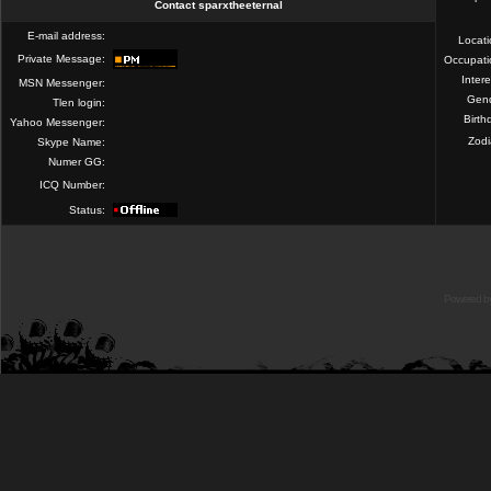
Contact sparxtheeternal
E-mail address:
Locat
Private Message:
Occupati
Intere
MSN Messenger:
Gend
Tlen login:
Birth
Yahoo Messenger:
Zod
Skype Name:
Numer GG:
ICQ Number:
Status:
Powered b