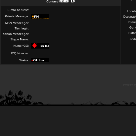
Contact MISIEK_LP
E-mail address:
Locat
Private Message:
Occupati
Intere
MSN Messenger:
Gend
Tlen login:
Birth
Yahoo Messenger:
Zod
Skype Name:
Numer GG:
ICQ Number:
Status:
Powered b