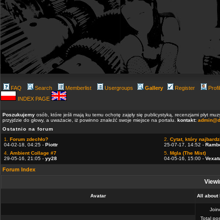
FAQ
Search
Memberlist
Usergroups
Gallery
Register
Profi
INDEX PAGE
Poszukujemy
osób, które jeśli mają ku temu ochotę zajęły się publicystyką, recenzjami płyt m
przyjdzie do głowy, a uważacie, iż powinno znaleźć swoje miejsce na portalu.
kontakt:
admin@d
Ostatnio na forum
1.
Forum zdechło?
2.
Cytat, który najbardzi
04-02-18, 04:25 -
Piottr
25-07-17, 14:52 -
Ramb
4.
Ambient Collage #7
5.
Mgla (The Mist)
29-05-16, 21:05 -
yy28
04-05-16, 15:00 -
Vexat
Forum Index
Viewi
Avatar
All abou
Joi
Total po