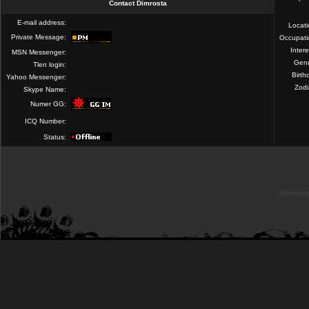
Contact Dimrosta
E-mail address:
Locat
Private Message:
Occupati
Intere
MSN Messenger:
Gend
Tlen login:
Birth
Yahoo Messenger:
Zod
Skype Name:
Numer GG:
ICQ Number:
Status:
Powered b