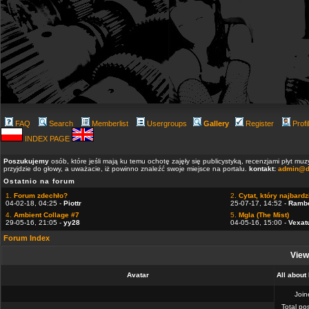
FAQ
Search
Memberlist
Usergroups
Gallery
Register
Profi
INDEX PAGE
Poszukujemy
osób, które jeśli mają ku temu ochotę zajęły się publicystyką, recenzjami płyt m
przyjdzie do głowy, a uważacie, iż powinno znaleźć swoje miejsce na portalu.
kontakt:
admin@d
Ostatnio na forum
1.
Forum zdechło?
2.
Cytat, który najbardzi
04-02-18, 04:25 -
Piottr
25-07-17, 14:52 -
Ramb
4.
Ambient Collage #7
5.
Mgla (The Mist)
29-05-16, 21:05 -
yy28
04-05-16, 15:00 -
Vexat
Forum Index
View
Avatar
All about
Joi
Total po