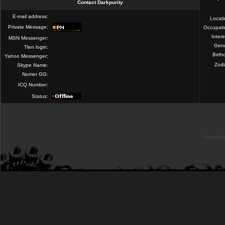
Contact Darkpurity
E-mail address:
Locat
Private Message:
Occupati
Intere
MSN Messenger:
Gend
Tlen login:
Birth
Yahoo Messenger:
Zod
Skype Name:
Numer GG:
ICQ Number:
Status:
Powered b