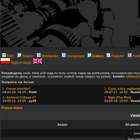
FAQ
Search
Memberlist
Usergroups
Gallery
Register
Profi
INDEX PAGE
Poszukujemy
osób, które jeśli mają ku temu ochotę zajęły się publicystyką, recenzjami płyt m
przyjdzie do głowy, a uważacie, iż powinno znaleźć swoje miejsce na portalu.
kontakt:
admin@d
Ostatnio na forum
1.
Forum zdechło?
2.
Cytat, który najbardzi
04-02-18, 04:25 -
Piottr
25-07-17, 14:52 -
Ramb
4.
Ambient Collage #7
5.
Mgla (The Mist)
29-05-16, 21:05 -
yy28
04-05-16, 15:00 -
Vexat
Forum Index
Viewi
Avatar
All about
Joi
Total po