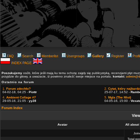
FAQ
Search
Memberlist
Usergroups
Gallery
Register
Profi
INDEX PAGE
Poszukujemy
osób, które jeśli mają ku temu ochotę zajęły się publicystyką, recenzjami płyt m
przyjdzie do głowy, a uważacie, iż powinno znaleźć swoje miejsce na portalu.
kontakt:
admin@d
Ostatnio na forum
1.
Forum zdechło?
2.
Cytat, który najbardzi
04-02-18, 04:25 -
Piottr
25-07-17, 14:52 -
Ramb
4.
Ambient Collage #7
5.
Mgla (The Mist)
29-05-16, 21:05 -
yy28
04-05-16, 15:00 -
Vexat
Forum Index
View
Avatar
All about
Joi
Total po