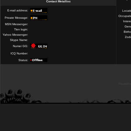
Contact Metallixc
E-mail address:
Locat
Occupati
Private Message:
Intere
MSN Messenger:
Gend
Tlen login:
Birth
Yahoo Messenger:
Zod
Skype Name:
Numer GG:
ICQ Number:
Status:
Powered b