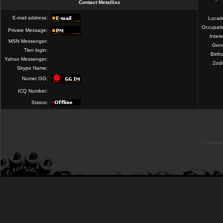
Contact Metallixc
E-mail address:
Locat
Occupati
Private Message:
Intere
MSN Messenger:
Gend
Tlen login:
Birth
Yahoo Messenger:
Zod
Skype Name:
Numer GG:
ICQ Number:
Status:
Powered b