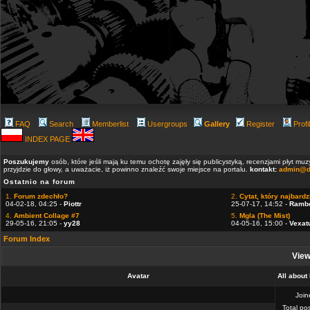
FAQ
Search
Memberlist
Usergroups
Gallery
Register
Profi
INDEX PAGE
Poszukujemy
osób, które jeśli mają ku temu ochotę zajęły się publicystyką, recenzjami płyt m
przyjdzie do głowy, a uważacie, iż powinno znaleźć swoje miejsce na portalu.
kontakt:
admin@d
Ostatnio na forum
1.
Forum zdechło?
2.
Cytat, który najbardzi
04-02-18, 04:25 -
Piottr
25-07-17, 14:52 -
Ramb
4.
Ambient Collage #7
5.
Mgla (The Mist)
29-05-16, 21:05 -
yy28
04-05-16, 15:00 -
Vexat
Forum Index
View
Avatar
All about
Joi
Total po