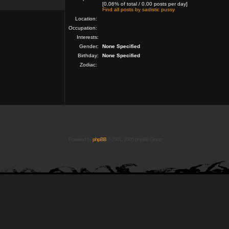
[0.06% of total / 0.00 posts per day]
Find all posts by sadistic pussy
Location:
Occupation:
Interests:
Gender:
None Specified
Birthday:
None Specified
Zodiac:
Powered by
phpBB
© 2001, 2005 phpBB Group