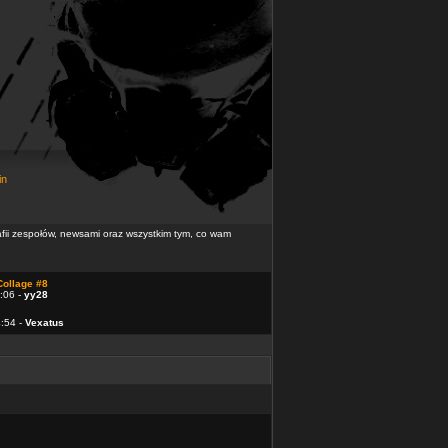
in
rafii zespołów, newsami oraz wszystkim tym, co wam
Collage #8
:06 -
yy28
4:54 -
Vexatus