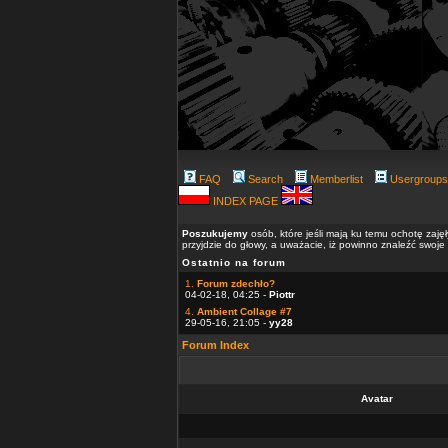
FAQ
Search
Memberlist
Usergroups
INDEX PAGE
Poszukujemy
osób, które jeśli mają ku temu ochotę zaję
przyjdzie do głowy, a uważacie, iż powinno znaleźć swoje
Ostatnio na forum
1.
Forum zdechło?
04-02-18, 04:25 -
Piottr
4.
Ambient Collage #7
29-05-16, 21:05 -
yy28
Forum Index
Avatar