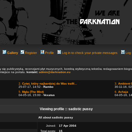
Gallery
Register
Profile
Log in to check your private messages
Log 
ły się publicystyką, recenzjami płyt muzycznych, korektą stylistyczną tekstów, redagowaniem biog
 miejsce na portalu.
kontakt:
admin@darknation.eu
2.
Cytat, który najbardziej do Was trafił...
3.
Ambient 
25-07-17, 14:52 -
Rambo
30-11-16, 02
5.
Mgla (The Mist)
6.
Achaja
04-05-16, 15:00 -
Vexatus
04-05-16, 1
Viewing profile :: sadistic pussy
All about sadistic pussy
Joined:
17 Apr 2004
Total posts:
15