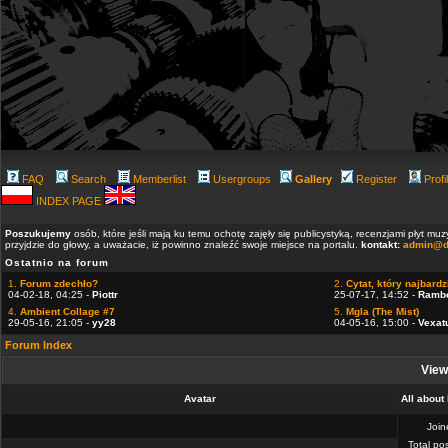
FAQ
Search
Memberlist
Usergroups
Gallery
Register
Profi
INDEX PAGE
Poszukujemy
osób, które jeśli mają ku temu ochotę zajęły się publicystyką, recenzjami płyt m
przyjdzie do głowy, a uważacie, iż powinno znaleźć swoje miejsce na portalu.
kontakt:
admin@d
Ostatnio na forum
1.
Forum zdechło?
2.
Cytat, który najbardzi
04-02-18, 04:25 -
Piottr
25-07-17, 14:52 -
Ramb
4.
Ambient Collage #7
5.
Mgla (The Mist)
29-05-16, 21:05 -
yy28
04-05-16, 15:00 -
Vexat
Forum Index
Viewi
Avatar
All about
Joi
Total po