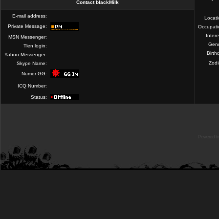
Contact blackMilk
E-mail address:
Locat
Private Message:
Occupati
Intere
MSN Messenger:
Gend
Tlen login:
Birth
Yahoo Messenger:
Zod
Skype Name:
Numer GG:
ICQ Number:
Status:
Powered b