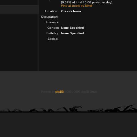
[0.02% of total / 0.00 posts per day]
Find all posts by Nimril
Location:
Czestochowa
Occupation:
Interests:
Gender:
None Specified
Birthday:
None Specified
Zodiac:
Powered by
phpBB
© 2001, 2005 phpBB Group