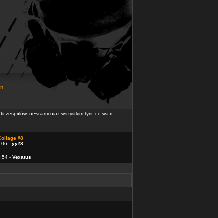
in
rafii zespołów, newsami oraz wszystkim tym, co wam
Collage #8
:06 -
yy28
4:54 -
Vexatus