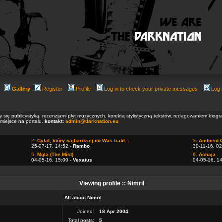
Gallery
Register
Profile
Log in to check your private messages
Log 
ły się publicystyką, recenzjami płyt muzycznych, korektą stylistyczną tekstów, redagowaniem biog
 miejsce na portalu.
kontakt:
admin@darknation.eu
2.
Cytat, który najbardziej do Was trafił...
3.
Ambient 
25-07-17, 14:52 -
Rambo
30-11-16, 02
5.
Mgla (The Mist)
6.
Achaja
04-05-16, 15:00 -
Vexatus
04-05-16, 1
Viewing profile :: Nimril
All about Nimril
Joined:
18 Apr 2004
Total posts:
5