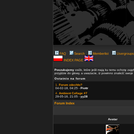
FAQ
Search
Memberlist
Usergroups
INDEX PAGE
Poszukujemy
osób, które jeśli mają ku temu ochotę zaję
przyjdzie do głowy, a uważacie, iż powinno znaleźć swoje
Ostatnio na forum
1.
Forum zdechło?
04-02-18, 04:25 -
Piottr
4.
Ambient Collage #7
29-05-16, 21:05 -
yy28
Forum Index
Avatar