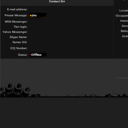
Contact Grr
E-mail address:
Locat
Private Message:
Occupati
Intere
MSN Messenger:
Gend
Tlen login:
Birth
Yahoo Messenger:
Zod
Skype Name:
Numer GG:
ICQ Number:
Status:
Powered b