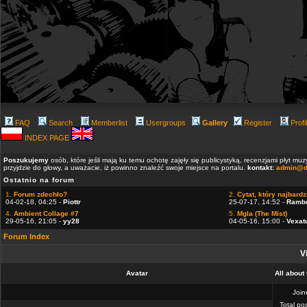
FAQ
Search
Memberlist
Usergroups
Gallery
Register
Profi
INDEX PAGE
Poszukujemy
osób, które jeśli mają ku temu ochotę zajęły się publicystyką, recenzjami płyt m
przyjdzie do głowy, a uważacie, iż powinno znaleźć swoje miejsce na portalu.
kontakt:
admin@d
Ostatnio na forum
1.
Forum zdechło?
2.
Cytat, który najbardzi
04-02-18, 04:25 -
Piottr
25-07-17, 14:52 -
Ramb
4.
Ambient Collage #7
5.
Mgla (The Mist)
29-05-16, 21:05 -
yy28
04-05-16, 15:00 -
Vexat
Forum Index
V
Avatar
All about
Joi
Total po